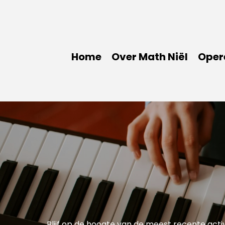
Home
Over Math Niël
Oper
Blijf op de hoogte van de meest recente activ