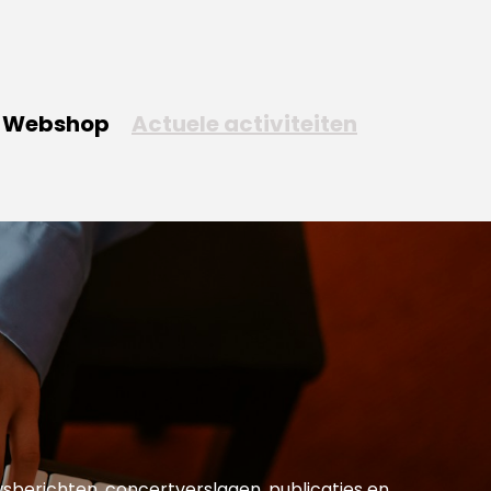
Webshop
Actuele activiteiten
uwsberichten, concertverslagen, publicaties en