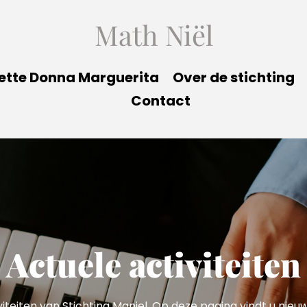
Math Niël
ette Donna Marguerita
Over de stichting
Contact
Actuele activiteiten
iteiten van Stichting Maniel. Op deze pagina vindt u nie