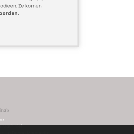
lodieën. Ze komen
oorden.
ina's
me
r Math Niel
rette Donna Marguerita