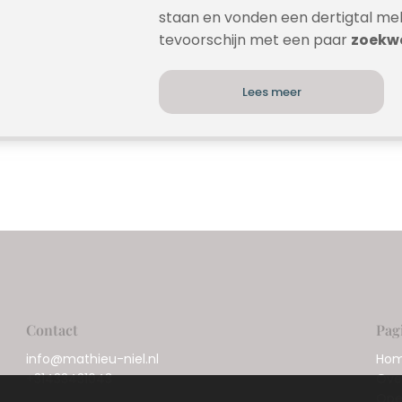
staan en vonden een dertigtal me
tevoorschijn met een paar
zoekw
Lees meer
Contact
Pag
info@mathieu-niel.nl
Ho
+31433431043
Ove
Ope