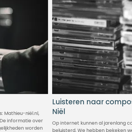
Luisteren naar compo
Niël
 Mathieu-niël.nl,
 De informatie over
Op internet kunnen al jarenlang 
gelijkheden worden
beluisterd. We hebben bekeken we